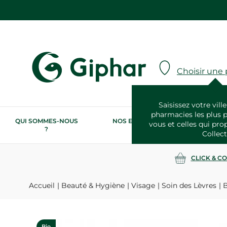
Choisir une
Saisissez votre ville
pharmacies les plus 
QUI SOMMES-NOUS
NOS ENGAGEMENTS
N
vous et celles qui pro
?
RSE
Collect
CLICK & C
Accueil
Beauté & Hygiène
Visage
Soin des Lèvres
B
Bio