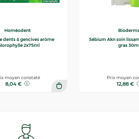
Homéodent
Bioderm
ce dents & gencives arôme
Sébium Akn soin lissant p
lorophylle 2x75ml
gras 30m
ix moyen constaté
Prix moyen co
8,04 €
12,88 €