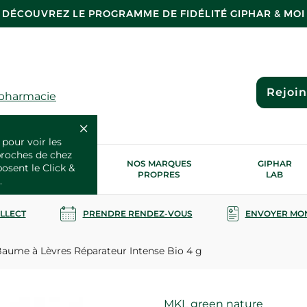
DÉCOUVREZ LE PROGRAMME DE FIDÉLITÉ GIPHAR & MOI
Rejoi
 pharmacie
 pour voir les
proches de chez
OS SERVICES
NOS MARQUES
GIPHAR
posent le Click &
SANTÉ
PROPRES
LAB
.
OLLECT
PRENDRE RENDEZ-VOUS
ENVOYER MO
aume à Lèvres Réparateur Intense Bio 4 g
Marque
MKL green nature