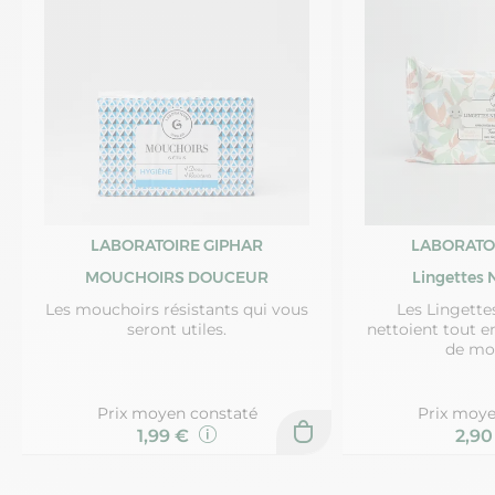
LABORATOIRE GIPHAR
LABORATO
MOUCHOIRS DOUCEUR
Lingettes 
Les mouchoirs résistants qui vous
Les Lingette
seront utiles.
nettoient tout e
de mo
Prix moyen constaté
Prix moye
1,99 €
2,9