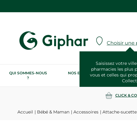
Choisir une
Saisissez votre ville
pharmacies les plus 
QUI SOMMES-NOUS
NOS ENGAGEMENTS
N
vous et celles qui pro
?
RSE
Collect
CLICK & C
Accueil
Bébé & Maman
Accessoires
Attache-sucette 