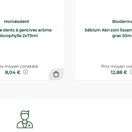
Homéodent
Bioderm
ce dents & gencives arôme
Sébium Akn soin lissant p
lorophylle 2x75ml
gras 30m
ix moyen constaté
Prix moyen co
8,04 €
12,88 €