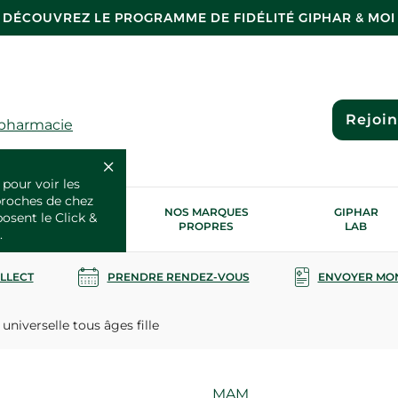
DÉCOUVREZ LE PROGRAMME DE FIDÉLITÉ GIPHAR & MOI
Rejoi
 pharmacie
 pour voir les
proches de chez
OS SERVICES
NOS MARQUES
GIPHAR
posent le Click &
SANTÉ
PROPRES
LAB
.
OLLECT
PRENDRE RENDEZ-VOUS
ENVOYER MO
universelle tous âges fille
Marque
MAM