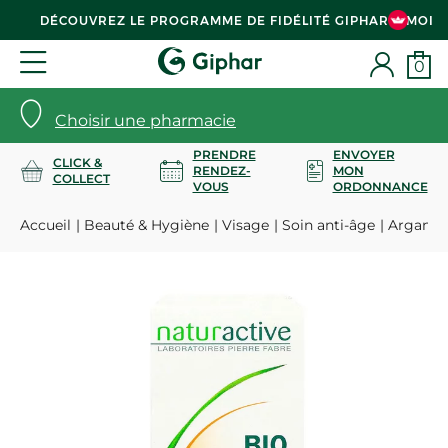
DÉCOUVREZ LE PROGRAMME DE FIDÉLITÉ GIPHAR & MOI
0
Choisir une pharmacie
PRENDRE
ENVOYER
CLICK &
RENDEZ-
MON
COLLECT
VOUS
ORDONNANCE
Accueil
Beauté & Hygiène
Visage
Soin anti-âge
Argan hu