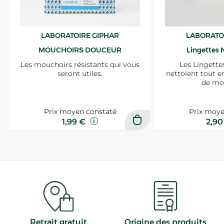
LABORATOIRE GIPHAR
LABORATO
MOUCHOIRS DOUCEUR
Lingettes 
Les mouchoirs résistants qui vous
Les Lingette
seront utiles.
nettoient tout e
de mo
Prix moyen constaté
Prix moye
1,99 €
2,9
Retrait gratuit
Origine des produits