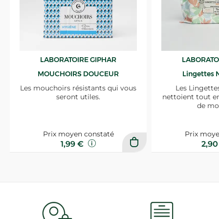
LABORATOIRE GIPHAR
LABORATO
MOUCHOIRS DOUCEUR
Lingettes 
Les mouchoirs résistants qui vous
Les Lingette
seront utiles.
nettoient tout e
de mo
Prix moyen constaté
Prix moye
1,99 €
2,9