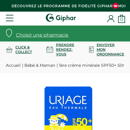
DÉCOUVREZ LE PROGRAMME DE FIDÉLITÉ GIPHAR & MOI
0
Choisir une pharmacie
PRENDRE
ENVOYER
CLICK &
RENDEZ-
MON
COLLECT
VOUS
ORDONNANCE
Accueil
Bébé & Maman
1ère crème minérale SPF50+ 50ml