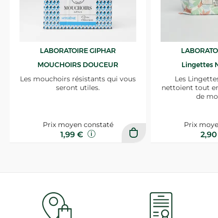
LABORATOIRE GIPHAR
LABORATO
MOUCHOIRS DOUCEUR
Lingettes 
Les mouchoirs résistants qui vous
Les Lingette
seront utiles.
nettoient tout e
de mo
Prix moyen constaté
Prix moye
1,99 €
2,9