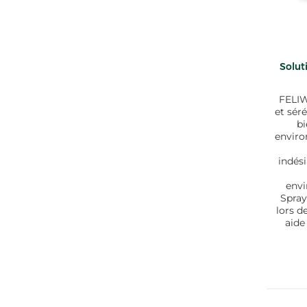
Solut
FELIW
et sér
bi
enviro
indés
env
Spray
lors d
aide