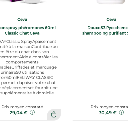
Ceva
Ceva
ion spray phéromones 60ml
DouxoS3 Pyo chien 
Classic Chat Ceva
shampooing purifiant
AYClassic SprayApaisement
énité à la maisonContribue au
en-être du chat dans son
nemmentAide à contrôler les
comportements
irablesGriffades et marquage
urinaire50 utilisations
iron60mlFELIWAY CLASSIC
 permet dapaiser votre chat
e déplacementset fournit une
 supplémentaire à domicile
Prix moyen constaté
Prix moyen consta
29,04 €
30,49 €