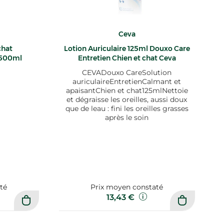
Ceva
chat
Lotion Auriculaire 125ml Douxo Care
 500ml
Entretien Chien et chat Ceva
CEVADouxo CareSolution
auriculaireEntretienCalmant et
apaisantChien et chat125mlNettoie
et dégraisse les oreilles, aussi doux
que de leau : fini les oreilles grasses
après le soin
té
Prix moyen constaté
13,43 €