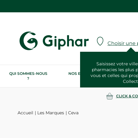
Choisir une
Saisissez votre ville
pharmacies les plus 
QUI SOMMES-NOUS
NOS ENGAGEMENTS
N
vous et celles qui pro
?
RSE
Collect
CLICK & C
Accueil
Les Marques
Ceva