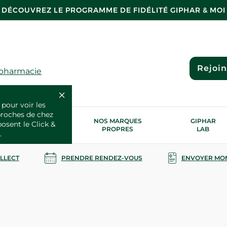
DÉCOUVREZ LE PROGRAMME DE FIDÉLITÉ GIPHAR & MOI
Rejoi
 pharmacie
 pour voir les
proches de chez
OS SERVICES
NOS MARQUES
GIPHAR
posent le Click &
SANTÉ
PROPRES
LAB
.
OLLECT
PRENDRE RENDEZ-VOUS
ENVOYER MO