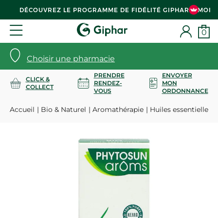
DÉCOUVREZ LE PROGRAMME DE FIDÉLITÉ GIPHAR & MOI
0
Choisir une pharmacie
PRENDRE
ENVOYER
CLICK &
RENDEZ-
MON
COLLECT
VOUS
ORDONNANCE
Accueil
Bio & Naturel
Aromathérapie
Huiles essentielles 