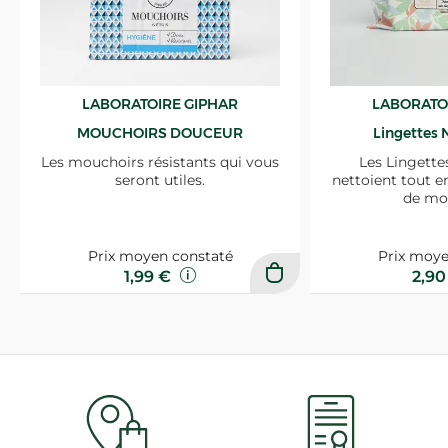
LABORATOIRE GIPHAR
LABORATO
MOUCHOIRS DOUCEUR
Lingettes 
Les mouchoirs résistants qui vous
Les Lingette
seront utiles.
nettoient tout e
de mo
Prix moyen constaté
Prix moye
1,99 €
2,9