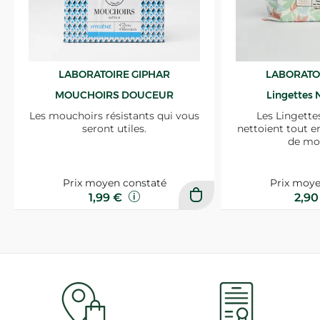
LABORATOIRE GIPHAR
LABORATO
MOUCHOIRS DOUCEUR
Lingettes 
Les mouchoirs résistants qui vous
Les Lingette
seront utiles.
nettoient tout e
de mo
Prix moyen constaté
Prix moye
1,99 €
2,9