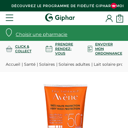
DÉCOUVREZ LE PROGRAMME DE FIDÉLITÉ GIPHAR & MOI
0
Choisir une pharmacie
PRENDRE
ENVOYER
CLICK &
RENDEZ-
MON
COLLECT
VOUS
ORDONNANCE
Accueil
Santé
Solaires
Solaires adultes
Lait solaire pro