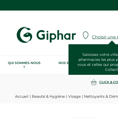
Choisir une
Saisissez votre ville
pharmacies les plus 
QUI SOMMES-NOUS
NOS ENGAGEMENTS
N
vous et celles qui pro
?
RSE
Collect
CLICK & C
Accueil
Beauté & Hygiène
Visage
Nettoyants & Dém