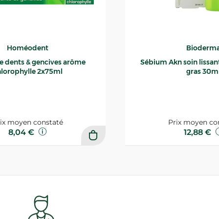
Homéodent
Bioderm
ce dents & gencives arôme
Sébium Akn soin lissant p
lorophylle 2x75ml
gras 30m
ix moyen constaté
Prix moyen co
8,04 €
12,88 €