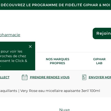
DÉCOUVREZ LE PROGRAMME DE FIDÉLITÉ GIPHAR & MOI
Rejoi
 pharmacie
 pour voir les
proches de chez
OS SERVICES
NOS MARQUES
GIPHAR
posent le Click &
SANTÉ
PROPRES
LAB
.
OLLECT
PRENDRE RENDEZ-VOUS
ENVOYER MO
aquillants
Very Rose eau micellaire apaisante 3en1 100ml
Marque
Nuxe