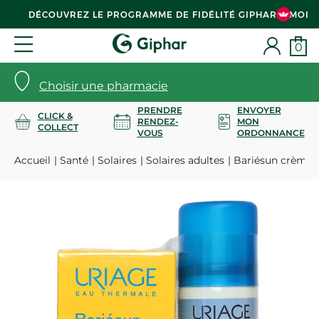
DÉCOUVREZ LE PROGRAMME DE FIDÉLITÉ GIPHAR & MOI
0
Choisir une pharmacie
PRENDRE
ENVOYER
CLICK &
RENDEZ-
MON
COLLECT
VOUS
ORDONNANCE
Accueil
Santé
Solaires
Solaires adultes
Bariésun crème t