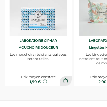
LABORATOIRE GIPHAR
LABORATO
MOUCHOIRS DOUCEUR
Lingettes 
Les mouchoirs résistants qui vous
Les Lingette
seront utiles.
nettoient tout e
de mo
Prix moyen constaté
Prix moye
1,99 €
2,9