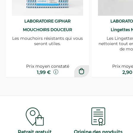
LABORATOIRE GIPHAR
LABORATO
MOUCHOIRS DOUCEUR
Lingettes 
Les mouchoirs résistants qui vous
Les Lingette
seront utiles.
nettoient tout e
de mo
Prix moyen constaté
Prix moye
1,99 €
2,9
Retrait gratuit
Origine des produits