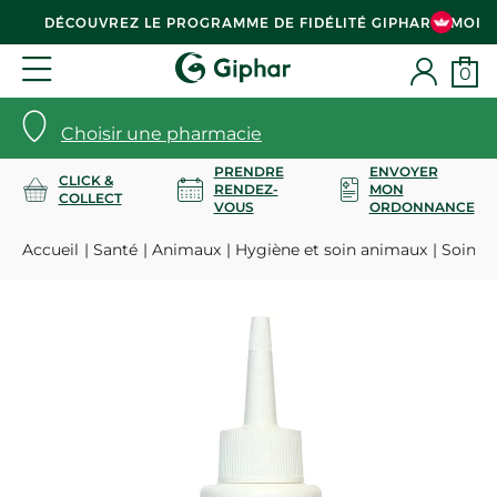
DÉCOUVREZ LE PROGRAMME DE FIDÉLITÉ GIPHAR & MOI
0
Choisir une pharmacie
PRENDRE
ENVOYER
CLICK &
RENDEZ-
MON
COLLECT
VOUS
ORDONNANCE
Accueil
Santé
Animaux
Hygiène et soin animaux
Soin de