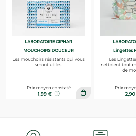
LABORATOIRE GIPHAR
LABORATO
MOUCHOIRS DOUCEUR
Lingettes 
Les mouchoirs résistants qui vous
Les Lingette
seront utiles.
nettoient tout e
de mo
Prix moyen constaté
Prix moye
1,99 €
2,9