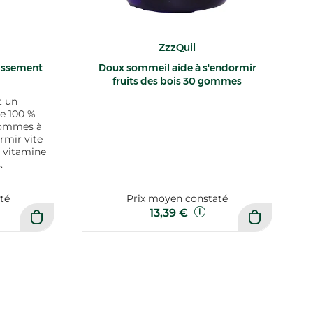
ZzzQuil
issement
Doux sommeil aide à s'endormir
fruits des bois 30 gommes
t un
e 100 %
gommes à
rmir vite
a vitamine
.
té
Prix moyen constaté
13,39 €