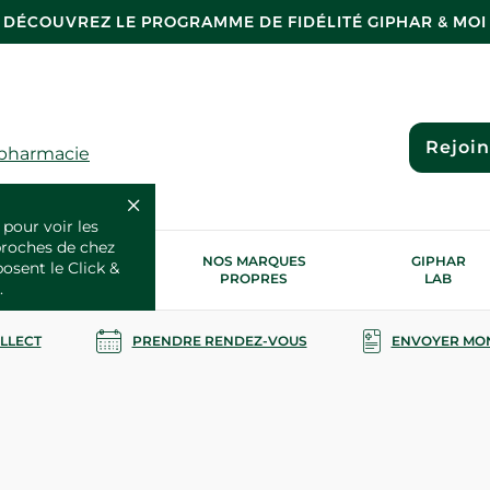
DÉCOUVREZ LE PROGRAMME DE FIDÉLITÉ GIPHAR & MOI
Rejoi
 pharmacie
 pour voir les
proches de chez
OS SERVICES
NOS MARQUES
GIPHAR
posent le Click &
SANTÉ
PROPRES
LAB
.
OLLECT
PRENDRE RENDEZ-VOUS
ENVOYER MO