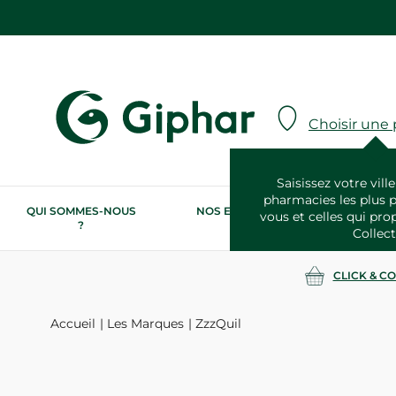
Choisir une
Saisissez votre ville
pharmacies les plus 
QUI SOMMES-NOUS
NOS ENGAGEMENTS
N
vous et celles qui pro
?
RSE
Collect
CLICK & C
Accueil
Les Marques
ZzzQuil