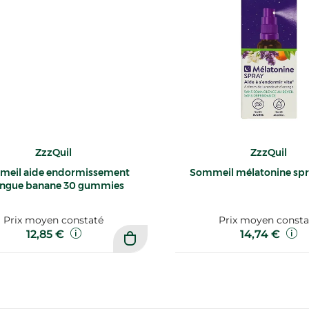
ZzzQuil
ZzzQuil
eil aide endormissement
Sommeil mélatonine sp
ngue banane 30 gummies
Prix moyen constaté
Prix moyen consta
12,85 €
14,74 €