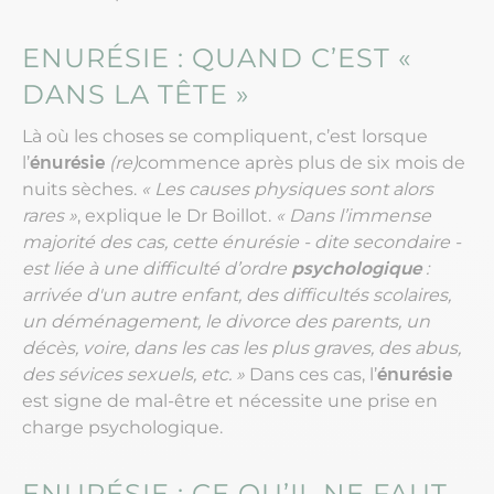
ENURÉSIE : QUAND C’EST «
DANS LA TÊTE »
Là où les choses se compliquent, c’est lorsque
l’
énurésie
(re)
commence après plus de six mois de
nuits sèches.
« Les causes physiques sont alors
rares »
, explique le Dr Boillot.
« Dans l’immense
majorité des cas, cette énurésie - dite secondaire -
est liée à une difficulté d’ordre
psychologique
:
arrivée d'un autre enfant, des difficultés scolaires,
un déménagement, le divorce des parents, un
décès, voire, dans les cas les plus graves, des abus,
des sévices sexuels, etc. »
Dans ces cas, l’
énurésie
est signe de mal-être et nécessite une prise en
charge psychologique.
ENURÉSIE : CE QU’IL NE FAUT