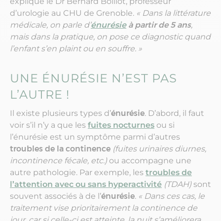
explique le Dr Bernard Boillot, professeur
d’urologie au CHU de Grenoble.
« Dans la littérature
médicale, on parle d’
énurésie
à partir de 5 ans
,
mais dans la pratique, on pose ce diagnostic quand
l’enfant s’en plaint ou en souffre. »
UNE ÉNURÉSIE N’EST PAS
L’AUTRE !
Il existe plusieurs types d’
énurésie
. D’abord, il faut
voir s’il n’y a que les
fuites nocturnes
ou si
l’énurésie est un symptôme parmi d’autres
troubles de la continence
(fuites urinaires diurnes,
incontinence fécale, etc.)
ou accompagne une
autre pathologie. Par exemple, les
troubles de
l’attention avec ou sans hyperactivité
(TDAH)
sont
souvent associés à de l’
énurésie
.
« Dans ces cas, le
traitement vise prioritairement la continence de
jour, car si celle-ci est atteinte, la nuit s’améliorera