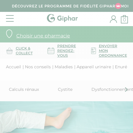
DÉCOUVREZ LE PROGRAMME DE FIDÉLITÉ GIPHAR & MOI
0
Choisir une pharmacie
PRENDRE
ENVOYER
CLICK &
RENDEZ-
MON
COLLECT
VOUS
ORDONNANCE
Accueil
Nos conseils
Maladies
Appareil urinaire
Enurésie
Calculs rénaux
Cystite
Dysfonctionnement 