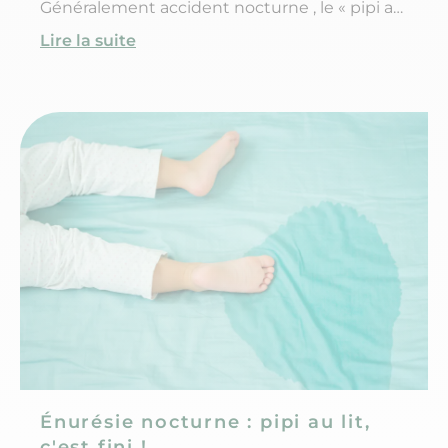
Généralement accident nocturne , le « pipi au
lit » peut devenir un vrai problème « l'énurésie
Lire la suite
» lorsqu'il se produit de façon régulière ou
survient brusquement.
Énurésie nocturne : pipi au lit,
c'est fini !