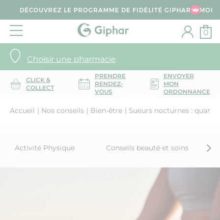
DÉCOUVREZ LE PROGRAMME DE FIDÉLITÉ GIPHAR & MOI
0
Choisir une pharmacie
PRENDRE
ENVOYER
CLICK &
RENDEZ-
MON
COLLECT
VOUS
ORDONNANCE
Accueil
Nos conseils
Bien-être
Sueurs nocturnes : quand s
Activité Physique
Conseils beauté et soins