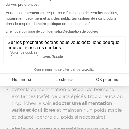
et 18 °C
, utiliser un ventilateur si nécessaire,
porter des vêtements amples et aérés pour
dormir, éviter les vêtements synthétiques
(privilégier des vêtements en coton), éviter les
draps et les alèses en matières synthétiques
(choisir du linge de lit en fibres naturelles), ne
pas dormir avec des couettes ou des
couvertures trop chaudes ;
ne pas faire de sport juste avant de se coucher
,
garder de l’eau fraîche et / ou un brumisateur à
portée de main ;
éviter la consommation d’alcool, de boissons
excitantes (café), de plats épicés, trop chauds ou
trop riches le soir,
adopter une alimentation
variée et équilibrée
et maintenir un poids stable
et adapté (perdre du poids si nécessaire) ;