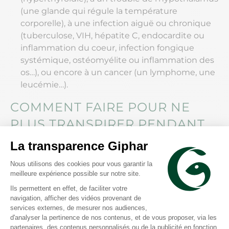
(une glande qui régule la température
corporelle), à une infection aiguë ou chronique
(tuberculose, VIH, hépatite C, endocardite ou
inflammation du coeur, infection fongique
systémique, ostéomyélite ou inflammation des
os…), ou encore à un cancer (un lymphome, une
leucémie…).
COMMENT FAIRE POUR NE
PLUS TRANSPIRER PENDANT
LA NUIT ?
Modifier certaines habitudes du quotidien permet
parfois d’éviter simplement les sueurs nocturnes.
Il est par exemple conseillé de :
maintenir la température de la chambre entre 17