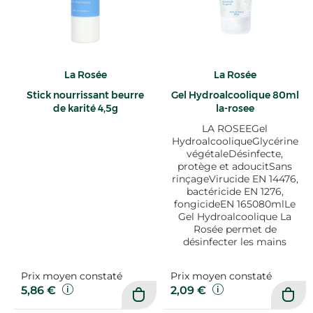
La Rosée
La Rosée
Stick nourrissant beurre
Gel Hydroalcoolique 80ml
de karité 4,5g
la-rosee
LA ROSEEGel
HydroalcooliqueGlycérine
végétaleDésinfecte,
protège et adoucitSans
rinçageVirucide EN 14476,
bactéricide EN 1276,
fongicideEN 165080mlLe
Gel Hydroalcoolique La
Rosée permet de
désinfecter les mains
Prix moyen constaté
Prix moyen constaté
5,86 €
2,09 €