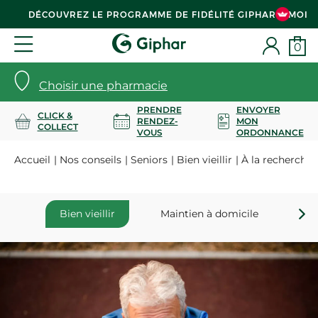
DÉCOUVREZ LE PROGRAMME DE FIDÉLITÉ GIPHAR & MOI
0
Choisir une pharmacie
PRENDRE
ENVOYER
CLICK &
RENDEZ-
MON
COLLECT
VOUS
ORDONNANCE
Accueil
Nos conseils
Seniors
Bien vieillir
À la recherche d
Bien vieillir
Maintien à domicile