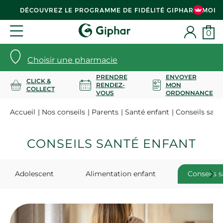
DÉCOUVREZ LE PROGRAMME DE FIDÉLITÉ GIPHAR & MOI
0
Choisir une pharmacie
PRENDRE
ENVOYER
CLICK &
RENDEZ-
MON
COLLECT
VOUS
ORDONNANCE
Accueil
Nos conseils
Parents
Santé enfant
Conseils sant
CONSEILS SANTÉ ENFANT
Adolescent
Alimentation enfant
Conseils s