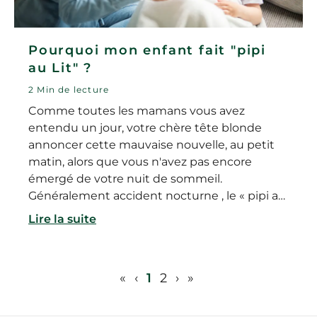
Pourquoi mon enfant fait "pipi
au Lit" ?
2 Min de lecture
Comme toutes les mamans vous avez
entendu un jour, votre chère tête blonde
annoncer cette mauvaise nouvelle, au petit
matin, alors que vous n'avez pas encore
émergé de votre nuit de sommeil.
Généralement accident nocturne , le « pipi au
lit » peut devenir un vrai problème « l'énurésie
Lire la suite
» lorsqu'il se produit de façon régulière ou
survient brusquement.
«
‹
1
2
›
»