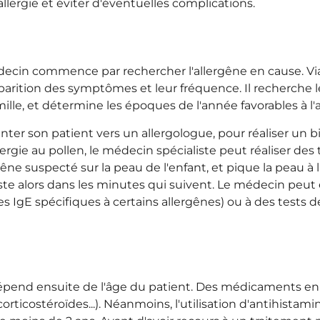
llergie et éviter d'éventuelles complications.
édecin commence par rechercher l'allergêne en cause. Via 
pparition des symptômes et leur fréquence. Il recherche
amille, et détermine les époques de l'année favorables à 
ter son patient vers un allergologue, pour réaliser un bi
rgie au pollen, le médecin spécialiste peut réaliser des t
ne suspecté sur la peau de l'enfant, et pique la peau à l'a
ste alors dans les minutes qui suivent. Le médecin peut
s IgE spécifiques à certains allergênes) ou à des tests 
épend ensuite de l'âge du patient. Des médicaments en v
corticostéroïdes...). Néanmoins, l'utilisation d'antihistam