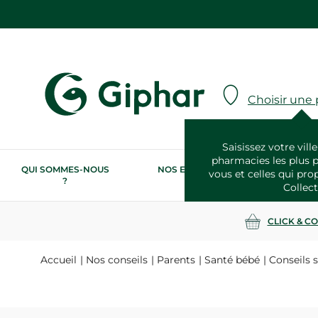
Choisir une
Saisissez votre ville
pharmacies les plus 
QUI SOMMES-NOUS
NOS ENGAGEMENTS
N
vous et celles qui pro
?
RSE
Collect
CLICK & C
Accueil
Nos conseils
Parents
Santé bébé
Conseils 