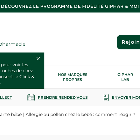
DÉCOUVREZ LE PROGRAMME DE FIDÉLITÉ GIPHAR & MOI
Rejoi
 pharmacie
 pour voir les
proches de chez
OS SERVICES
NOS MARQUES
GIPHAR
posent le Click &
SANTÉ
PROPRES
LAB
.
OLLECT
PRENDRE RENDEZ-VOUS
ENVOYER MO
santé bébé
Allergie au pollen chez le bébé : comment réagir ?