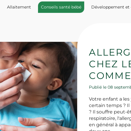
Allaitement
Conseils santé bébé
Développement et 
ALLERG
CHEZ LE
COMMEN
Publié le 08 septem
Votre enfant a les
certain temps ? I
? Il souffre peut-ê
respiratoire, l'al
en général à appar