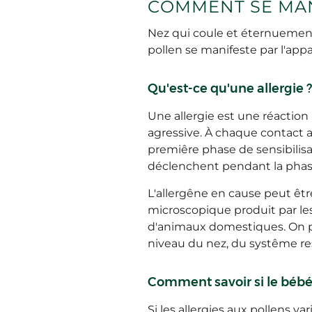
COMMENT SE MAN
Nez qui coule et éternuements
pollen se manifeste par l'app
Qu'est-ce qu'une allergie ?
Une allergie est une réaction
agressive. À chaque contact a
premiêre phase de sensibilisa
déclenchent pendant la phase 
L'allergêne en cause peut êtr
microscopique produit par les 
d'animaux domestiques. On par
niveau du nez, du systême res
Comment savoir si le bébé 
Si les allergies aux pollens v