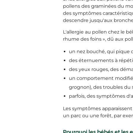
pollens des graminées du moi
des symptômes caractéristique
descendre jusqu'aux bronches)
L'allergie au pollen chez le b
rhume des foins », dû aux pol
un nez bouché, qui pique ou
des éternuements à répétit
des yeux rouges, des déman
un comportement modifié (l
grognon), des troubles du s
parfois, des symptômes d'a
Les symptômes apparaissent r
un parc ou une forêt, par exe
Pourquoi les bébés et les e