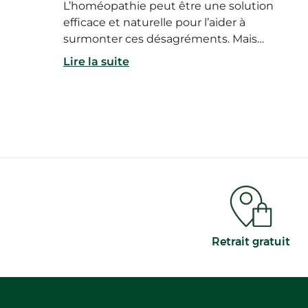
L’homéopathie peut être une solution
efficace et naturelle pour l’aider à
surmonter ces désagréments. Mais
attention, le traitement n’est pas le
Lire la suite
même selon que le rhume fait suite à un
coup de froid, à une contamination virale,
ou encore qu’il s’accompagne
d’écoulements fluides ou épais.
Explications.
Retrait gratuit