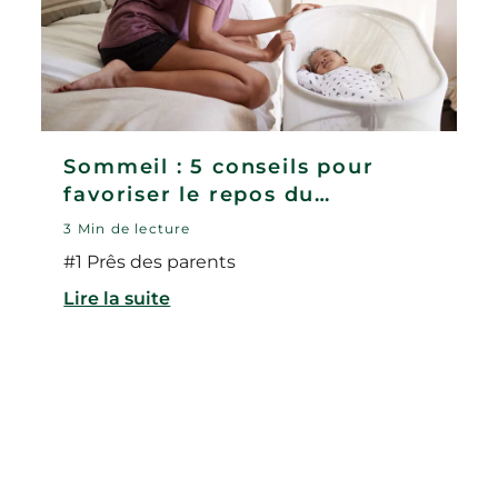
Sommeil : 5 conseils pour
favoriser le repos du
nouveau-né
3 Min de lecture
#1 Prês des parents
Lire la suite