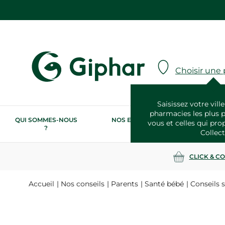
Choisir une
Saisissez votre ville
pharmacies les plus 
QUI SOMMES-NOUS
NOS ENGAGEMENTS
N
vous et celles qui pro
?
RSE
Collect
CLICK & C
Accueil
Nos conseils
Parents
Santé bébé
Conseils 