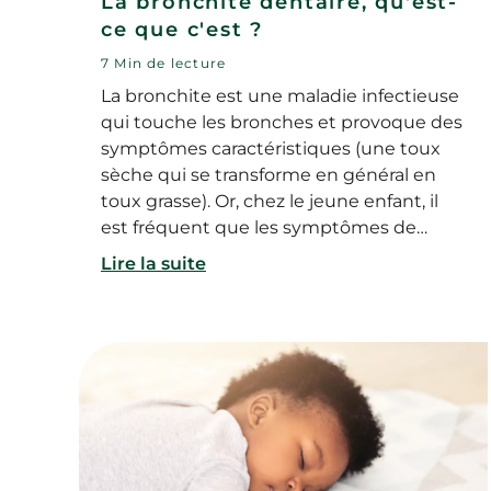
La bronchite dentaire, qu'est-
ce que c'est ?
7 Min de lecture
La bronchite est une maladie infectieuse
qui touche les bronches et provoque des
symptômes caractéristiques (une toux
sèche qui se transforme en général en
toux grasse). Or, chez le jeune enfant, il
est fréquent que les symptômes de
cette maladie se manifestent en même
Lire la suite
temps ou juste après une poussée
dentaire. On parle alors communément
de « bronchite dentaire ». Alors quel est le
lien entre poussées dentaires et infection
des bronches ? Comment reconnaître
une bronchite dentaire et combien de
temps dure-t-elle ? Et comment soigner
une bronchite chez le bébé ?