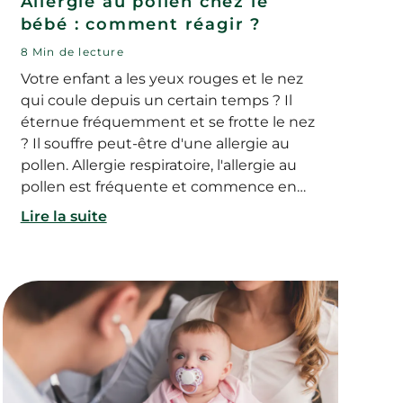
Allergie au pollen chez le
bébé : comment réagir ?
8 Min de lecture
Votre enfant a les yeux rouges et le nez
qui coule depuis un certain temps ? Il
éternue fréquemment et se frotte le nez
? Il souffre peut-être d'une allergie au
pollen. Allergie respiratoire, l'allergie au
pollen est fréquente et commence en
général à apparaître chez le bébé et
Lire la suite
l'enfant de plus de deux ans.