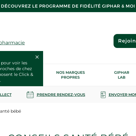
DÉCOUVREZ LE PROGRAMME DE FIDÉLITÉ GIPHAR & MOI
Rejoi
 pharmacie
 pour voir les
proches de chez
OS SERVICES
NOS MARQUES
GIPHAR
posent le Click &
SANTÉ
PROPRES
LAB
.
OLLECT
PRENDRE RENDEZ-VOUS
ENVOYER MO
santé bébé