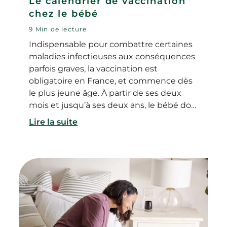
Le calendrier de vaccination
chez le bébé
9 Min de lecture
Indispensable pour combattre certaines
maladies infectieuses aux conséquences
parfois graves, la vaccination est
obligatoire en France, et commence dès
le plus jeune âge. À partir de ses deux
mois et jusqu’à ses deux ans, le bébé doit
recevoir plusieurs injections et suivre un
Lire la suite
calendrier de vaccination précis. La
vaccination permet de renforcer son
système immunitaire et aide son
organisme à se défendre contre certains
microbes. Alors pourquoi est-il
indispensable de faire vacciner son
enfant ? À quel âge le bébé doit-il être
vacciné (calendrier des vaccinations) ? Et
quand faire le rappel des vaccins ?