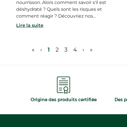
nourrisson. Alors comment savoir s'il est
déshydraté ? Quels sont les risques et
comment réagir ? Découvriez nos
conseils pour éviter la déshydratation et
Lire la suite
savoir comment agir si elle survient.
«
‹
1
2
3
4
›
»
Origine des produits certifiée
Des p