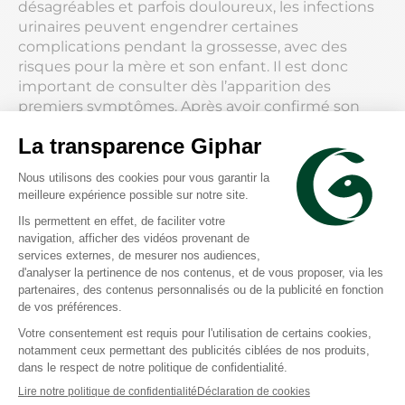
désagréables et parfois douloureux, les infections
urinaires peuvent engendrer certaines
complications pendant la grossesse, avec des
risques pour la mère et son enfant. Il est donc
important de consulter dès l’apparition des
premiers symptômes. Après avoir confirmé son
diagnostic, le médecin peut prescrire un
traitement efficace, et adapté à la grossesse.
Consulter dès l’apparition des symptômes
Une infection urinaire pendant la grossesse peut
engendrer certaines complications, plus ou moins
graves. Si elle n’est pas traitée, l’infection de la
vessie (cystite) peut remonter le long de l’uretère
(de la vessie jusqu’au rein), et être à l’origine d’une
atteinte infectieuse rénale plus grave
(pyélonéphrite). Une infection urinaire peut aussi
être responsable d’un travail et d'un
accouchement prématuré, ou engendrer un
retard de croissance chez le fœtus (avec des bébés