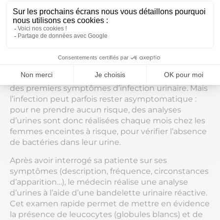
de petit poids à la naissance). Il arrive parfois que le
bébé soit infecté : en cas d’infection urinaire chez
la mère, des analyses sont systématiquement
effectuées à la naissance, et un traitement adapté
mis en place.
Pour éviter ces complications, il est recommandé à
la femme enceinte de consulter dès l’apparition
des premiers symptômes d’infection urinaire. Mais
l’infection peut parfois rester asymptomatique :
pour ne prendre aucun risque, des analyses
d’urines sont donc réalisées chaque mois chez les
femmes enceintes à risque, pour vérifier l’absence
de bactéries dans leur urine.
Après avoir interrogé sa patiente sur ses
symptômes (description, fréquence, circonstances
d’apparition…), le médecin réalise une analyse
d’urines à l’aide d’une bandelette urinaire réactive.
Cet examen rapide permet de mettre en évidence
la présence de leucocytes (globules blancs) et de