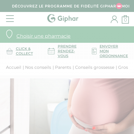
DÉCOUVREZ LE PROGRAMME DE FIDÉLITÉ GIPHAR & MOI
0
Choisir une pharmacie
PRENDRE
ENVOYER
CLICK &
RENDEZ-
MON
COLLECT
VOUS
ORDONNANCE
Accueil
Nos conseils
Parents
Conseils grossesse
Grosses