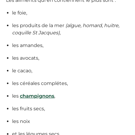
Les aliments qui en contiennent le plus sont :
le foie,
les produits de la mer
(algue, homard, huitre,
coquille St Jacques),
les amandes,
les avocats,
le cacao,
les céréales complétes,
les
champignons
,
les fruits secs,
les noix
et les légumes secs.