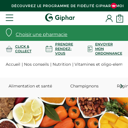
DÉCOUVREZ LE PROGRAMME DE FIDÉLITÉ GIPHAR & MOI
0
Choisir une pharmacie
PRENDRE
ENVOYER
CLICK &
RENDEZ-
MON
COLLECT
VOUS
ORDONNANCE
Accueil
Nos conseils
Nutrition
Vitamines et oligo-elemen
Alimentation et santé
Champignons
Régim