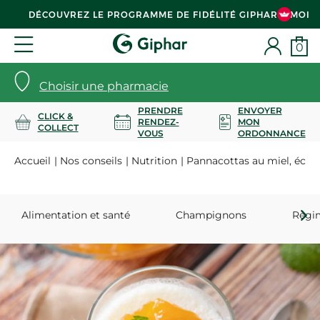
DÉCOUVREZ LE PROGRAMME DE FIDÉLITÉ GIPHAR & MOI
0
Choisir une pharmacie
PRENDRE
ENVOYER
CLICK &
RENDEZ-
MON
COLLECT
VOUS
ORDONNANCE
Accueil
Nos conseils
Nutrition
Pannacottas au miel, éclats
Alimentation et santé
Champignons
Régim