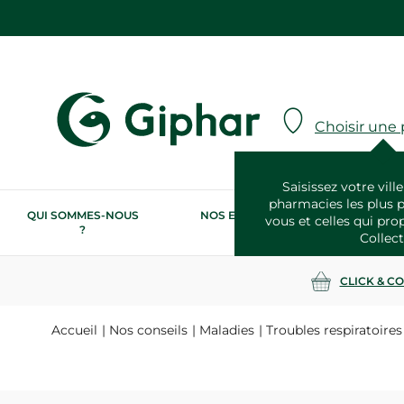
Choisir une
Saisissez votre ville
pharmacies les plus 
QUI SOMMES-NOUS
NOS ENGAGEMENTS
N
vous et celles qui pro
?
RSE
Collect
CLICK & C
Accueil
Nos conseils
Maladies
Troubles respiratoires