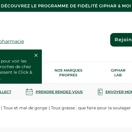
DÉCOUVREZ LE PROGRAMME DE FIDÉLITÉ GIPHAR & MOI
Rejoi
 pharmacie
 pour voir les
proches de chez
OS SERVICES
NOS MARQUES
GIPHAR
posent le Click &
SANTÉ
PROPRES
LAB
.
OLLECT
PRENDRE RENDEZ-VOUS
ENVOYER MO
Toux et mal de gorge
Toux grasse : que faire pour la soulager