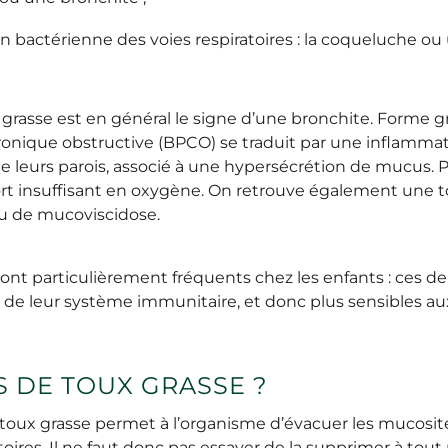
on bactérienne des voies respiratoires : la coqueluche 
x grasse est en général le signe d’une bronchite. Forme 
ique obstructive (BPCO) se traduit par une inflammatio
 leurs parois, associé à une hypersécrétion de mucus. Pl
ort insuffisant en oxygène. On retrouve également une 
u de mucoviscidose.
ont particulièrement fréquents chez les enfants : ces der
 de leur système immunitaire, et donc plus sensibles aux
S DE TOUX GRASSE ?
oux grasse permet à l’organisme d’évacuer les mucosité
ires. Il ne faut donc pas essayer de la supprimer à tout p