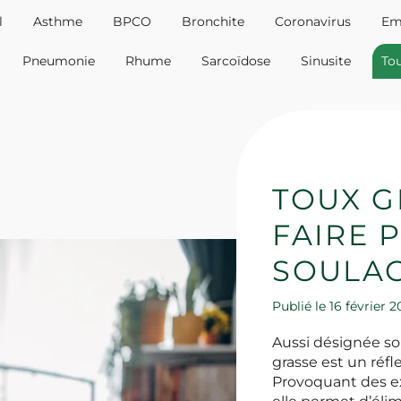
l
Asthme
BPCO
Bronchite
Coronavirus
Em
Pneumonie
Rhume
Sarcoïdose
Sinusite
Tou
TOUX G
FAIRE 
SOULAG
Publié le 16 février
Aussi désignée sou
grasse est un réfl
Provoquant des ex