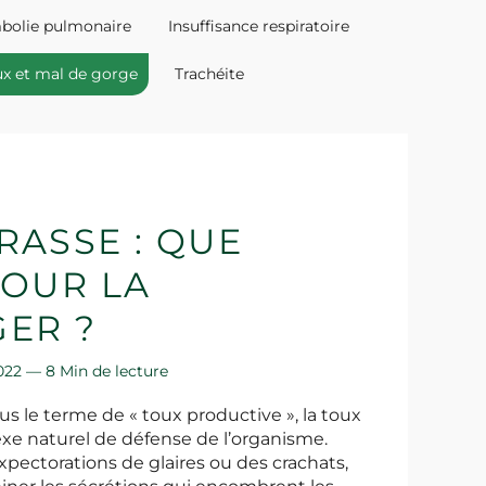
bolie pulmonaire
Insuffisance respiratoire
x et mal de gorge
Trachéite
RASSE : QUE
POUR LA
ER ?
 2022 —
8 Min de lecture
s le terme de « toux productive », la toux
exe naturel de défense de l’organisme.
pectorations de glaires ou des crachats,