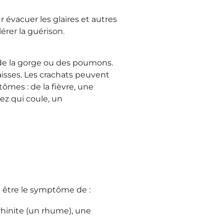
r évacuer les glaires et autres
lérer la guérison.
 de la gorge ou des poumons.
aisses. Les crachats peuvent
ômes : de la fièvre, une
ez qui coule, un
t être le symptôme de :
 rhinite (un rhume), une