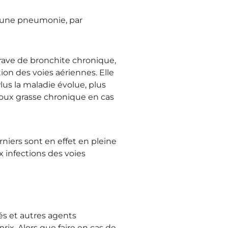
ou une pneumonie, par
grave de bronchite chronique,
n des voies aériennes. Elle
us la maladie évolue, plus
toux grasse chronique en cas
niers sont en effet en pleine
 infections des voies
s et autres agents
rix. Alors que faire en cas de