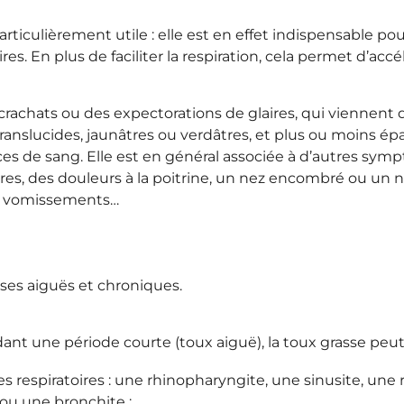
rticulièrement utile : elle est en effet indispensable pou
res. En plus de faciliter la respiration, cela permet d’accé
crachats ou des expectorations de glaires, qui viennent
ranslucides, jaunâtres ou verdâtres, et plus ou moins ép
s de sang. Elle est en général associée à d’autres sympt
res, des douleurs à la poitrine, un nez encombré ou un n
s vomissements…
asses aiguës et chroniques.
ant une période courte (toux aiguë), la toux grasse peu
ies respiratoires : une rhinopharyngite, une sinusite, une
 ou une bronchite ;