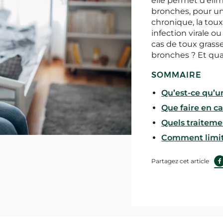
elle permet d’éli
bronches, pour un
chronique, la tou
infection virale o
cas de toux grass
bronches ? Et qua
SOMMAIRE
Qu’est-ce qu’u
Que faire en ca
Quels traiteme
Comment limite
Partagez cet article