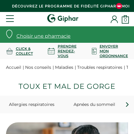
DÉCOUVREZ LE PROGRAMME DE FIDÉLITÉ GIPHAR & MOI
0
Choisir une pharmacie
PRENDRE
ENVOYER
CLICK &
RENDEZ-
MON
COLLECT
VOUS
ORDONNANCE
Accueil
Nos conseils
Maladies
Troubles respiratoires
Tou
TOUX ET MAL DE GORGE
Allergies respiratoires
Apnées du sommeil