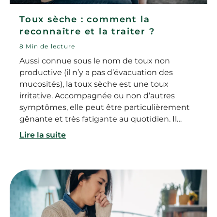
Toux sèche : comment la
reconnaître et la traiter ?
8 Min de lecture
Aussi connue sous le nom de toux non
productive (il n’y a pas d’évacuation des
mucosités), la toux sèche est une toux
irritative. Accompagnée ou non d’autres
symptômes, elle peut être particulièrement
gênante et très fatigante au quotidien. Il
s’agit d’un motif fréquent de consultation
Lire la suite
médicale. Alors reconnaître une toux sèche ?
Par quoi ce type de toux peut-il être
provoqué ? Et comment calmer et soigner
une toux sèche ?