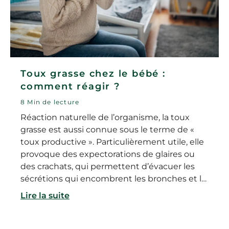
Toux grasse chez le bébé :
comment réagir ?
8 Min de lecture
Réaction naturelle de l’organisme, la toux
grasse est aussi connue sous le terme de «
toux productive ». Particulièrement utile, elle
provoque des expectorations de glaires ou
des crachats, qui permettent d’évacuer les
sécrétions qui encombrent les bronches et la
trachée. Fréquente chez les bébés et les
Lire la suite
jeunes enfants, elle est en général le
symptôme d’une infection d’origine virale.
Alors comment soigner la toux grasse d’un