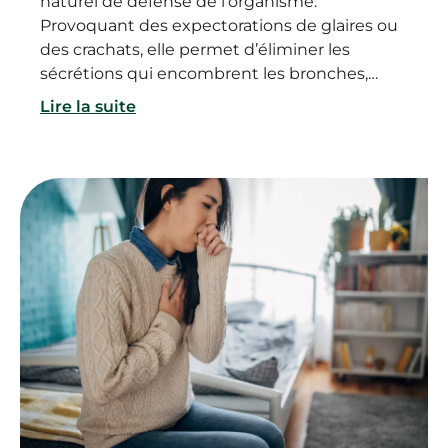
naturel de défense de l’organisme.
Provoquant des expectorations de glaires ou
des crachats, elle permet d’éliminer les
sécrétions qui encombrent les bronches,
pour une meilleure respiration. Aiguë ou
Lire la suite
chronique, la toux grasse peut être le
symptôme d’une infection virale ou d’une
autre maladie. Alors que faire en cas de toux
grasse ? Comment évacuer les glaires des
bronches ? Et quand s’inquiéter en cas de
toux grasse ?