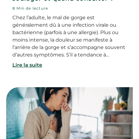
8 Min de lecture
Chez l’adulte, le mal de gorge est
généralement dû à une infection virale ou
bactérienne (parfois à une allergie). Plus ou
moins intense, la douleur se manifeste à
l’arrière de la gorge et s’accompagne souvent
d’autres symptômes. S’il a tendance à
disparaître spontanément et sans traitement,
Lire la suite
certaines mesures simples permettent
néanmoins de soulager la douleur. Alors
comment soulager le mal de gorge ? Peut-on
prendre des médicaments ? Et dans quels
cas consulter ?