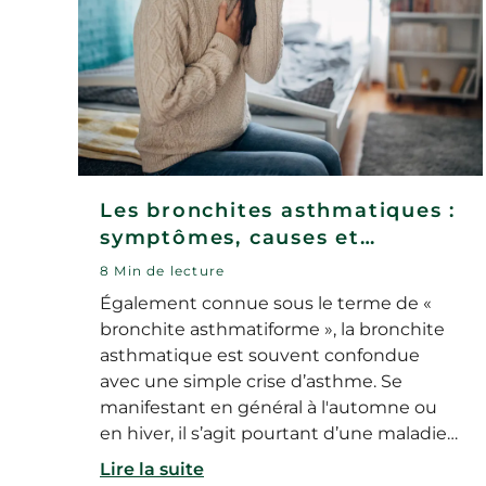
Les bronchites asthmatiques :
symptômes, causes et
traitements
8 Min de lecture
Également connue sous le terme de «
bronchite asthmatiforme », la bronchite
asthmatique est souvent confondue
avec une simple crise d’asthme. Se
manifestant en général à l'automne ou
en hiver, il s’agit pourtant d’une maladie
qui nécessite parfois un traitement
Lire la suite
spécifique, afin d’éviter d’éventuelles