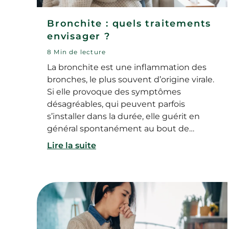
Bronchite : quels traitements
envisager ?
8 Min de lecture
La bronchite est une inflammation des
bronches, le plus souvent d’origine virale.
Si elle provoque des symptômes
désagréables, qui peuvent parfois
s’installer dans la durée, elle guérit en
général spontanément au bout de
quelques semaines. En attendant,
Lire la suite
plusieurs traitements et gestes simples
permettent de soulager les symptômes
d’une bronchite. Alors comment savoir s’il
s’agit d’une bronchite ? Dans quels cas
consulter ? Et comment guérir d'une
bronchite rapidement ?