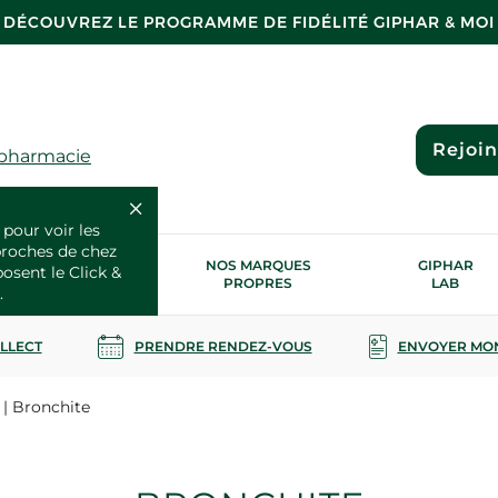
DÉCOUVREZ LE PROGRAMME DE FIDÉLITÉ GIPHAR & MOI
Rejoi
 pharmacie
 pour voir les
proches de chez
OS SERVICES
NOS MARQUES
GIPHAR
posent le Click &
SANTÉ
PROPRES
LAB
.
OLLECT
PRENDRE RENDEZ-VOUS
ENVOYER MO
Bronchite