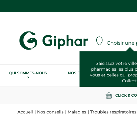
Choisir une
Saisissez votre ville
pharmacies les plus 
QUI SOMMES-NOUS
NOS ENGAGEMENTS
N
vous et celles qui pro
?
RSE
Collect
CLICK & C
Accueil
Nos conseils
Maladies
Troubles respiratoires