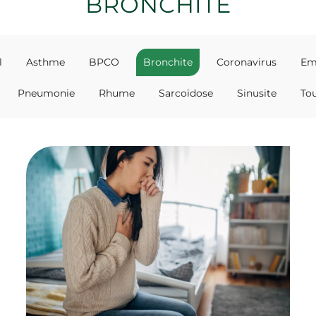
BRONCHITE
l
Asthme
BPCO
Bronchite
Coronavirus
Em
Pneumonie
Rhume
Sarcoïdose
Sinusite
Tou