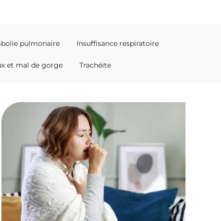
bolie pulmonaire
Insuffisance respiratoire
x et mal de gorge
Trachéite