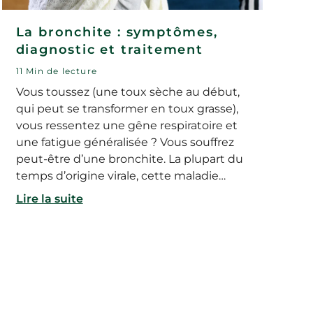
La bronchite : symptômes,
diagnostic et traitement
11 Min de lecture
Vous toussez (une toux sèche au début,
qui peut se transformer en toux grasse),
vous ressentez une gêne respiratoire et
une fatigue généralisée ? Vous souffrez
peut-être d’une bronchite. La plupart du
temps d’origine virale, cette maladie
guérit en général spontanément en
Lire la suite
quelques semaines. Des traitements
peuvent être envisagés pour soulager
ses symptômes. Zoom sur cette maladie.