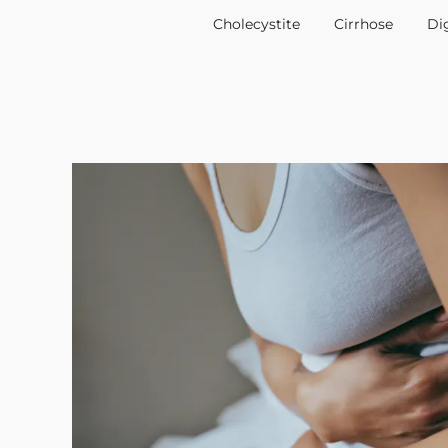
Cholecystite
Cirrhose
Dig