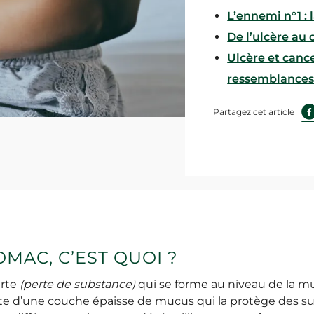
L’ennemi n°1 : 
De l’ulcère au
Ulcère et cance
ressemblance
Partagez cet article
OMAC, C’EST QUOI ?
erte
(perte de substance)
qui se forme au niveau de la m
te d’une couche épaisse de mucus qui la protège des s