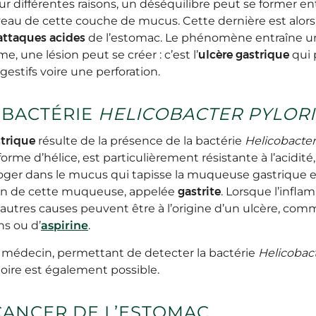
ur différentes raisons, un déséquilibre peut se former ent
veau de cette couche de mucus. Cette dernière est alors 
attaques acides
de l’estomac. Le phénomène entraîne un
, une lésion peut se créer : c’est l’
ulcère gastrique
qui 
estifs voire une perforation.
A BACTÉRIE
HELICOBACTER PYLORI
strique
résulte de la présence de la bactérie
Helicobacter 
forme d’hélice, est particulièrement résistante à l’acidité
 loger dans le mucus qui tapisse la muqueuse gastrique 
on de cette muqueuse, appelée
gastrite
. Lorsque l’infl
D’autres causes peuvent être à l’origine d’un ulcère, comme
ns ou d’
aspirine
.
le médecin, permettant de detecter la bactérie
Helicobact
oire est également possible.
CANCER DE L’ESTOMAC