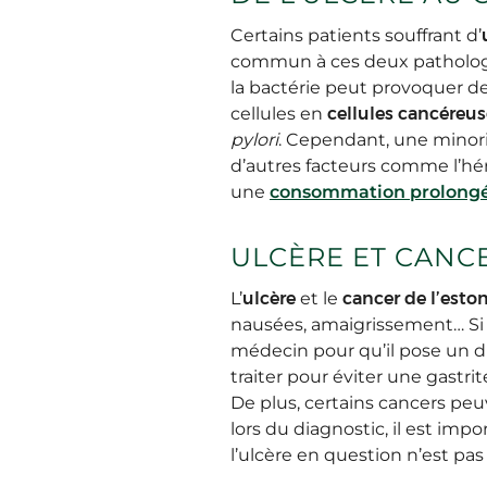
Certains patients souffrant d’
commun à ces deux pathologies
la bactérie peut provoquer d
cellules en
cellules cancéreus
pylori
. Cependant, une minori
d’autres facteurs comme l’hér
une
consommation prolongé
ULCÈRE ET CANC
L’
ulcère
et le
cancer de l’est
nausées, amaigrissement… Si c
médecin pour qu’il pose un d
traiter pour éviter une gastri
De plus, certains cancers p
lors du diagnostic, il est imp
l’ulcère en question n’est pa