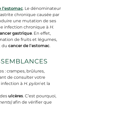
e l’estomac
. Le dénominateur
gastrite chronique causée par
induire une mutation de ses
ne infection chronique à
H.
ancer gastrique
. En effet,
mation de fruits et légumes,
t du
cancer de l’estomac
.
ESSEMBLANCES
 : crampes, brûlures,
ant de consulter votre
 infection à
H. pylori
et la
 des
ulcères
. C’est pourquoi,
ments)
afin de vérifier que