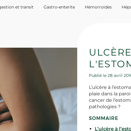
estion et transit
Gastro-enterite
Hémorroides
Hépa
ULCÈRE
L'ESTOM
Publié le 28 avril 2
L’ulcère à l’estom
plaie dans la paroi
cancer de l’estoma
pathologies ?
SOMMAIRE
L’ulcère à l’es