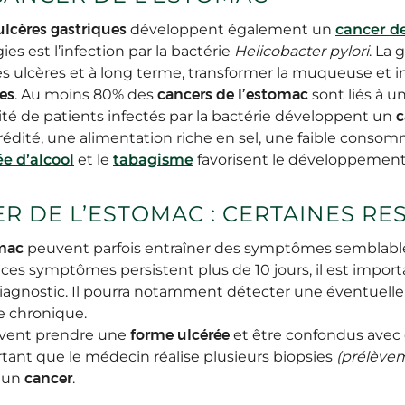
ulcères gastriques
développent également un
cancer d
 est l’infection par la bactérie
Helicobacter pylori
. La 
es ulcères et à long terme, transformer la muqueuse et 
es
. Au moins 80% des
cancers de l’estomac
sont liés à u
té de patients infectés par la bactérie développent un
c
édité, une alimentation riche en sel, une faible consom
e d’alcool
et le
tabagisme
favorisent le développemen
ER DE L’ESTOMAC : CERTAINES R
omac
peuvent parfois entraîner des symptômes semblables
es symptômes persistent plus de 10 jours, il est import
iagnostic. Il pourra notamment détecter une éventuelle
te chronique.
euvent prendre une
forme ulcérée
et être confondus avec
ortant que le médecin réalise plusieurs biopsies
(prélève
s un
cancer
.