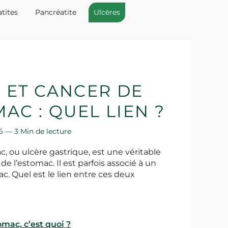
tites
Pancréatite
Ulcères
 ET CANCER DE
AC : QUEL LIEN ?
016 —
3 Min de lecture
ac, ou ulcère gastrique, est une véritable
 de l’estomac. Il est parfois associé à un
c. Quel est le lien entre ces deux
tomac, c’est quoi ?