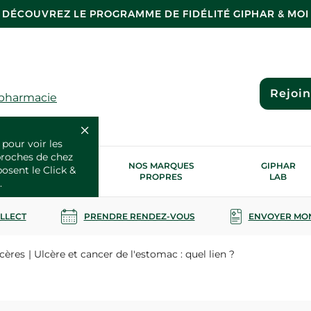
DÉCOUVREZ LE PROGRAMME DE FIDÉLITÉ GIPHAR & MOI
Rejoi
 pharmacie
 pour voir les
proches de chez
OS SERVICES
NOS MARQUES
GIPHAR
posent le Click &
SANTÉ
PROPRES
LAB
.
OLLECT
PRENDRE RENDEZ-VOUS
ENVOYER MO
cères
Ulcère et cancer de l'estomac : quel lien ?