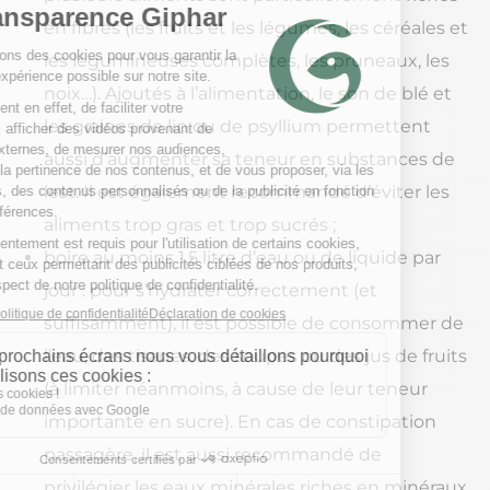
en fibres (les fruits et les légumes, les céréales et
les légumineuses complètes, les pruneaux, les
noix…). Ajoutés à l’alimentation, le son de blé et
les graines de lin ou de psyllium permettent
aussi d’augmenter sa teneur en substances de
lest. Il est également recommandé d’éviter les
aliments trop gras et trop sucrés ;
boire au moins 1,5 litre d’eau ou de liquide par
jour : pour s’hydrater correctement (et
suffisamment), il est possible de consommer de
l’eau, des tisanes, des soupes ou des jus de fruits
(à limiter néanmoins, à cause de leur teneur
importante en sucre). En cas de constipation
passagère, il est aussi recommandé de
privilégier les eaux minérales riches en minéraux