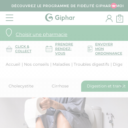
DÉCOUVREZ LE PROGRAMME DE FIDÉLITÉ GIPHAR & MOI
0
Choisir une pharmacie
PRENDRE
ENVOYER
CLICK &
RENDEZ-
MON
COLLECT
VOUS
ORDONNANCE
Accueil
Nos conseils
Maladies
Troubles digestifs
Digesti
Cholecystite
Cirrhose
Digestion et transit