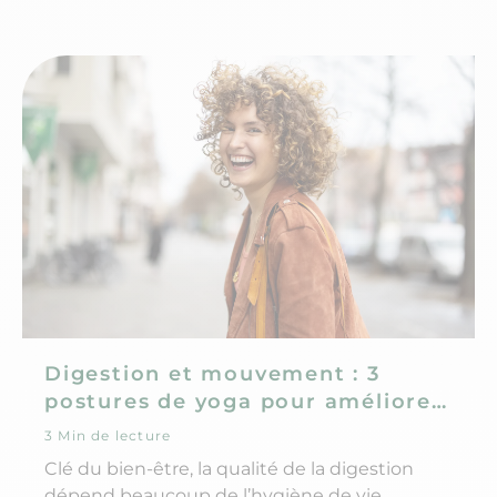
Digestion et mouvement : 3
postures de yoga pour améliorer
le transit
3 Min de lecture
Clé du bien-être, la qualité de la digestion
dépend beaucoup de l’hygiène de vie,