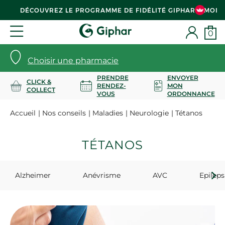
DÉCOUVREZ LE PROGRAMME DE FIDÉLITÉ GIPHAR & MOI
0
Choisir une pharmacie
PRENDRE
ENVOYER
CLICK &
RENDEZ-
MON
COLLECT
VOUS
ORDONNANCE
Accueil
Nos conseils
Maladies
Neurologie
Tétanos
TÉTANOS
Alzheimer
Anévrisme
AVC
Epileps