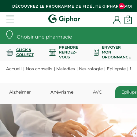
DÉCOUVREZ LE PROGRAMME DE FIDÉLITÉ GIPHAR & MOI
0
Choisir une pharmacie
PRENDRE
ENVOYER
CLICK &
RENDEZ-
MON
COLLECT
VOUS
ORDONNANCE
Accueil
Nos conseils
Maladies
Neurologie
Epilepsie
Épil
Alzheimer
Anévrisme
AVC
Epileps