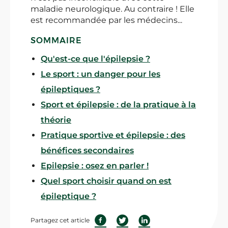
maladie neurologique. Au contraire ! Elle
est recommandée par les médecins...
SOMMAIRE
Qu'est-ce que l'épilepsie ?
Le sport : un danger pour les
épileptiques ?
Sport et épilepsie : de la pratique à la
théorie
Pratique sportive et épilepsie : des
bénéfices secondaires
Epilepsie : osez en parler !
Quel sport choisir quand on est
épileptique ?
Partagez cet article