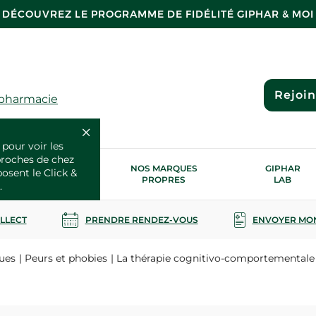
DÉCOUVREZ LE PROGRAMME DE FIDÉLITÉ GIPHAR & MOI
Rejoi
 pharmacie
 pour voir les
proches de chez
OS SERVICES
NOS MARQUES
GIPHAR
posent le Click &
SANTÉ
PROPRES
LAB
.
OLLECT
PRENDRE RENDEZ-VOUS
ENVOYER MO
ues
Peurs et phobies
La thérapie cognitivo-comportementale 