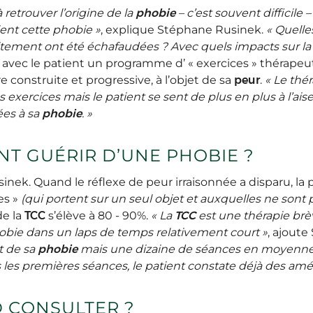
retrouver l’origine de la
phobie
– c’est souvent difficile
ent cette phobie »
, explique Stéphane Rusinek.
« Quelle
évitement ont été échafaudées ? Avec quels impacts sur la
 avec le patient un programme d’ « exercices » thérapeut
re construite et progressive, à l’objet de sa
peur
.
« Le th
s exercices mais le patient se sent de plus en plus à l’ais
ées à sa
phobie
. »
NT GUÉRIR D’UNE PHOBIE ?
inek. Quand le réflexe de peur irraisonnée a disparu, la 
es »
(qui portent sur un seul objet et auxquelles ne sont 
de la
TCC
s’élève à 80 - 90%.
« La
TCC
est une thérapie brèv
obie dans un laps de temps relativement court »
, ajout
t de sa
phobie
mais une dizaine de séances en moyenne 
ès les premières séances, le patient constate déjà des amél
D CONSULTER ?