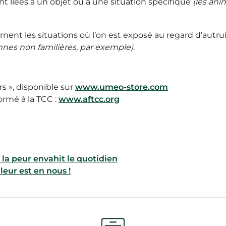
t liées à un objet ou à une situation spécifique
(les ani
nent les situations où l’on est exposé au regard d’autru
nes non familières, par exemple)
.
s », disponible sur
www.umeo-store.com
ormé à la TCC :
www.aftcc.org
 la peur envahit le quotidien
leur est en nous !