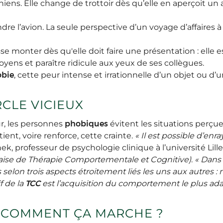
ns. Elle change de trottoir dès qu’elle en aperçoit un au
dre l’avion. La seule perspective d’un voyage d’affaires
sse monter dès qu'elle doit faire une présentation : elle 
oyens et paraître ridicule aux yeux de ses collègues.
bie
, cette peur intense et irrationnelle d’un objet ou d’u
RCLE VICIEUX
ur, les personnes
phobiques
évitent les situations perçu
tient, voire renforce, cette crainte.
« Il est possible d’enra
ek, professeur de psychologie clinique à l’université Lil
çaise de Thérapie Comportementale et Cognitive)
.
« Dans 
selon trois aspects étroitement liés les uns aux autres :
f de la
TCC
est l’acquisition du comportement le plus ada
: COMMENT ÇA MARCHE ?