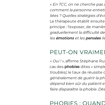
« En TCC, on ne cherche pas à 
comment la personne entreti
liées ? Quelles stratégies d’
Le thérapeute établit ensuite
principe : l’exposer, de maniè
graduellement la difficulté de
les
émotions
et les
pensées
li
PEUT-ON VRAIME
« Oui ! »
, affirme Stéphane Rus
cas des
phobies
dites « simpl
troubles)
, le taux de réussite 
généralement de guérir la ph
dépend bien sûr du patient e
faire disparaître la phobie. D
PHOBIES : QUAN