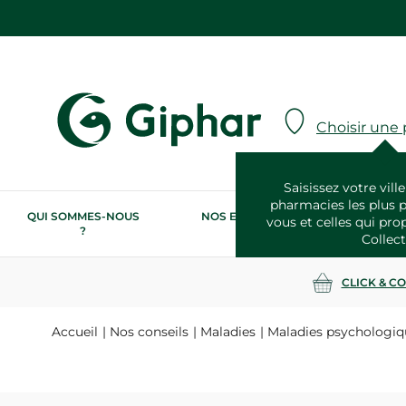
Choisir une
Saisissez votre ville
pharmacies les plus 
QUI SOMMES-NOUS
NOS ENGAGEMENTS
N
vous et celles qui pro
?
RSE
Collect
CLICK & C
Accueil
Nos conseils
Maladies
Maladies psychologiq