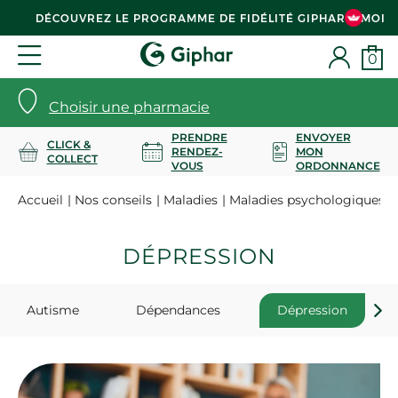
DÉCOUVREZ LE PROGRAMME DE FIDÉLITÉ GIPHAR & MOI
0
Choisir une pharmacie
PRENDRE
ENVOYER
CLICK &
RENDEZ-
MON
COLLECT
VOUS
ORDONNANCE
Accueil
Nos conseils
Maladies
Maladies psychologiques
DÉPRESSION
Autisme
Dépendances
Dépression