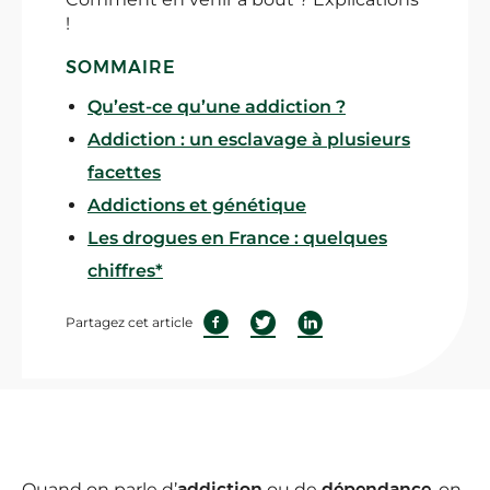
!
SOMMAIRE
Qu’est-ce qu’une addiction ?
Addiction : un esclavage à plusieurs
facettes
Addictions et génétique
Les drogues en France : quelques
chiffres*
Partagez cet article
Quand on parle d’
addiction
ou de
dépendance
, on