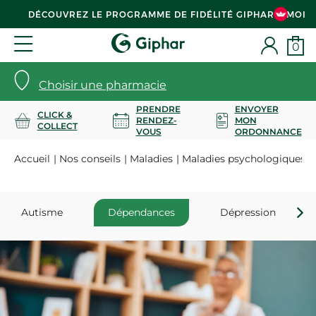
DÉCOUVREZ LE PROGRAMME DE FIDÉLITÉ GIPHAR & MOI
0
Choisir une pharmacie
PRENDRE
ENVOYER
CLICK &
RENDEZ-
MON
COLLECT
VOUS
ORDONNANCE
Accueil
Nos conseils
Maladies
Maladies psychologiques
Autisme
Dépendances
Dépression