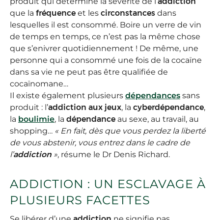
produit qui détermine la sévérité de l’
addiction
que la
fréquence
et les
circonstances
dans
lesquelles il est consommé. Boire un verre de vin
de temps en temps, ce n’est pas la même chose
que s’enivrer quotidiennement ! De même, une
personne qui a consommé une fois de la cocaïne
dans sa vie ne peut pas être qualifiée de
cocaïnomane…
Il existe également plusieurs
dépendances
sans
produit : l’
addiction aux jeux
, la
cyberdépendance
,
la
boulimie
, la
dépendance
au sexe, au travail, au
shopping…
« En fait, dès que vous perdez la liberté
de vous abstenir, vous entrez dans le cadre de
l’
addiction
»
, résume le Dr Denis Richard.
ADDICTION : UN ESCLAVAGE À
PLUSIEURS FACETTES
Se libérer d’une
addiction
ne signifie pas