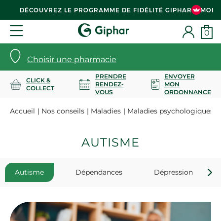
DÉCOUVREZ LE PROGRAMME DE FIDÉLITÉ GIPHAR & MOI
0
Choisir une pharmacie
PRENDRE
ENVOYER
CLICK &
RENDEZ-
MON
COLLECT
VOUS
ORDONNANCE
Accueil
Nos conseils
Maladies
Maladies psychologiques
AUTISME
Autisme
Dépendances
Dépression