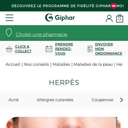
DÉCOUVREZ LE PROGRAMME DE FIDÉLITÉ GIPHAR & MOI
0
Choisir une pharmacie
PRENDRE
ENVOYER
CLICK &
RENDEZ-
MON
COLLECT
VOUS
ORDONNANCE
Accueil
Nos conseils
Maladies
Maladies de la peau
Herpè
HERPÈS
Acné
Allergies cutanées
Couperose