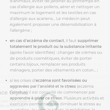
d’animaux, éviter de jardiner au printemps en
cas d’allergie aux pollens, aérer et nettoyer un
maximum le logement et les textiles en cas
d’allergie aux acariens… Le médecin peut
également proposer une désensibilisation à
l’allergène ;
en cas d’eczéma de contact
, il faut
supprimer
totalement le produit ou la substance irritante
(après l’avoir identifiée) : changer de crèmes ou
de produits cosmétiques, éviter de porter
certains bijoux, remplacer ses produits
ménagers, porter des vêtements en coton… ;
si les crises d’
eczéma sont favorisées ou
aggravées par l’anxiété et le stress
(eczéma
nerveux), il est conseillé de commencer par
apprendre à gérer ce stress
. Plusieurs activités et
exercices permettent de diminuer le stress au
quotidien : le yoga, le tai chi, la médiation, la