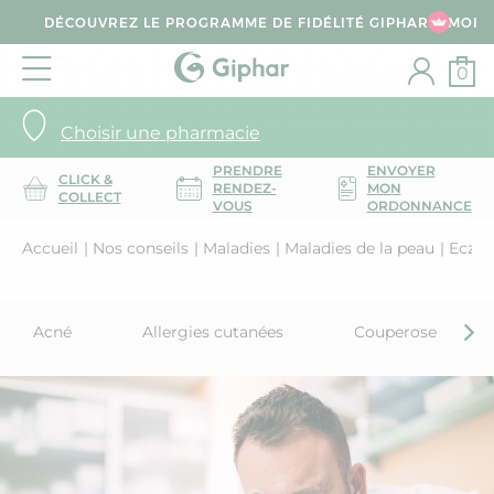
DÉCOUVREZ LE PROGRAMME DE FIDÉLITÉ GIPHAR & MOI
0
Choisir une pharmacie
PRENDRE
ENVOYER
CLICK &
RENDEZ-
MON
COLLECT
VOUS
ORDONNANCE
Accueil
Nos conseils
Maladies
Maladies de la peau
Eczé
Acné
Allergies cutanées
Couperose