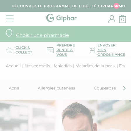
DÉCOUVREZ LE PROGRAMME DE FIDÉLITÉ GIPHAR & MOI
0
Choisir une pharmacie
PRENDRE
ENVOYER
CLICK &
RENDEZ-
MON
COLLECT
VOUS
ORDONNANCE
Accueil
Nos conseils
Maladies
Maladies de la peau
Eczé
Acné
Allergies cutanées
Couperose