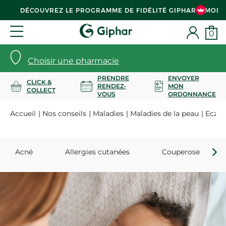
DÉCOUVREZ LE PROGRAMME DE FIDÉLITÉ GIPHAR & MOI
0
Choisir une pharmacie
PRENDRE
ENVOYER
CLICK &
RENDEZ-
MON
COLLECT
VOUS
ORDONNANCE
Accueil
Nos conseils
Maladies
Maladies de la peau
Eczé
Acné
Allergies cutanées
Couperose