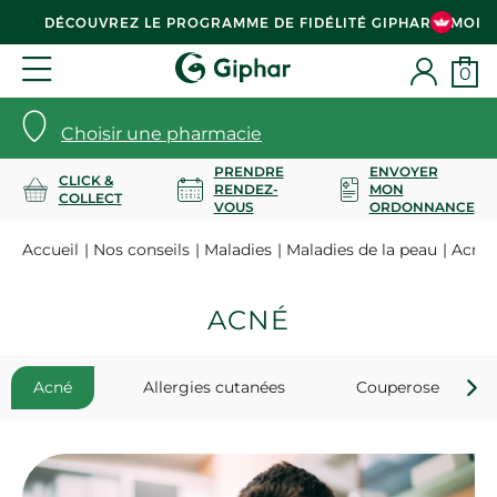
DÉCOUVREZ LE PROGRAMME DE FIDÉLITÉ GIPHAR & MOI
0
Choisir une pharmacie
PRENDRE
ENVOYER
CLICK &
RENDEZ-
MON
COLLECT
VOUS
ORDONNANCE
Accueil
Nos conseils
Maladies
Maladies de la peau
Acné
ACNÉ
Acné
Allergies cutanées
Couperose