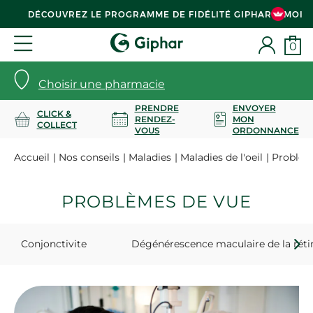
DÉCOUVREZ LE PROGRAMME DE FIDÉLITÉ GIPHAR & MOI
0
Choisir une pharmacie
PRENDRE
ENVOYER
CLICK &
RENDEZ-
MON
COLLECT
VOUS
ORDONNANCE
Accueil
Nos conseils
Maladies
Maladies de l'oeil
Problèm
PROBLÈMES DE VUE
Conjonctivite
Dégénérescence maculaire de la réti