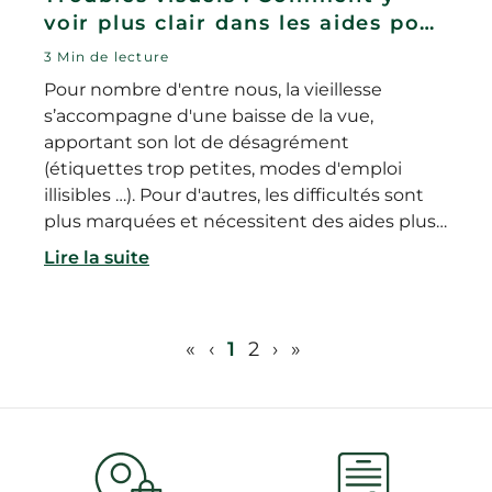
voir plus clair dans les aides pour
la vue ?
3 Min de lecture
Pour nombre d'entre nous, la vieillesse
s’accompagne d'une baisse de la vue,
apportant son lot de désagrément
(étiquettes trop petites, modes d'emploi
illisibles …). Pour d'autres, les difficultés sont
plus marquées et nécessitent des aides plus
spécifiques. Ces quelques conseils vous
Lire la suite
aideront à y voir plus clair dans les aides à la
vue;
«
‹
1
2
›
»