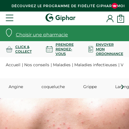
DÉCOUVREZ LE PROGRAMME DE FIDÉLITÉ GIPHAR & MOI
0
Choisir une pharmacie
PRENDRE
ENVOYER
CLICK &
RENDEZ-
MON
COLLECT
VOUS
ORDONNANCE
Accueil
Nos conseils
Maladies
Maladies infectieuses
Vari
Angine
coqueluche
Grippe
Laryng