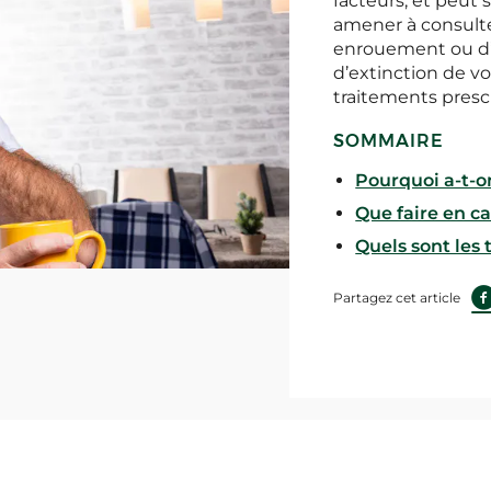
facteurs, et peut s
amener à consulter
enrouement ou d’u
d’extinction de vo
traitements prescr
SOMMAIRE
Pourquoi a-t-on
Que faire en ca
Quels sont les 
Partagez cet article