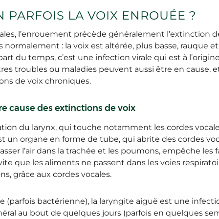
 PARFOIS LA VOIX ENROUÉE ?
ales, l’enrouement précède généralement l’extinction de
 normalement : la voix est altérée, plus basse, rauque et é
art du temps, c’est une infection virale qui est à l’orig
autres troubles ou maladies peuvent aussi être en cause, 
ons de voix chroniques.
re cause des extinctions de voix
tion du larynx, qui touche notamment les cordes vocales
 est un organe en forme de tube, qui abrite des cordes vo
 passer l’air dans la trachée et les poumons, empêche les f
ite que les aliments ne passent dans les voies respiratoi
ns, grâce aux cordes vocales.
le (parfois bactérienne), la laryngite aiguë est une infec
éral au bout de quelques jours (parfois en quelques sem