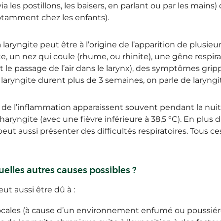
ia les postillons, les baisers, en parlant ou par les mains
(notamment chez les enfants).
 laryngite peut être à l’origine de l’apparition de plusi
e, un nez qui coule (rhume, ou rhinite), une gêne respi
cit le passage de l’air dans le larynx), des symptômes gr
aryngite durent plus de 3 semaines, on parle de laryngi
 de l’inflammation apparaissent souvent pendant la nuit
haryngite (avec une fièvre inférieure à 38,5 °C). En plus
peut aussi présenter des difficultés respiratoires. Tous
uelles autres causes possibles ?
t aussi être dû à :
vocales (à cause d’un environnement enfumé ou poussiéreu