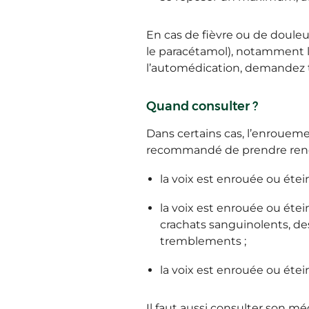
En cas de fièvre ou de douleur
le paracétamol), notamment lo
l’automédication, demandez t
Quand consulter ?
Dans certains cas, l’enroueme
recommandé de prendre rende
la voix est enrouée ou étei
la voix est enrouée ou étein
crachats sanguinolents, des
tremblements ;
la voix est enrouée ou éte
Il faut aussi consulter son m