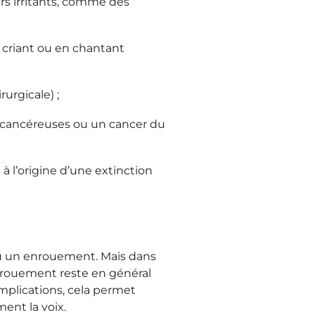
urs irritants, comme des
n criant ou en chantant
urgicale) ;
récancéreuses ou un cancer du
à l’origine d’une extinction
ou un enrouement. Mais dans
’enrouement reste en général
omplications, cela permet
ment la voix.