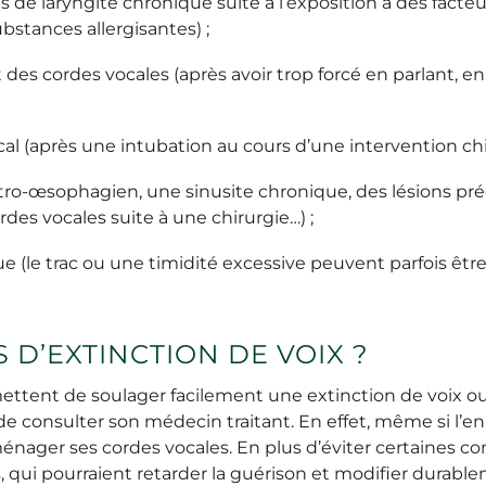
s de laryngite chronique suite à l’exposition à des facte
bstances allergisantes) ;
des cordes vocales (après avoir trop forcé en parlant, e
l (après une intubation au cours d’une intervention chir
stro-œsophagien, une sinusite chronique, des lésions p
rdes vocales suite à une chirurgie…) ;
e (le trac ou une timidité excessive peuvent parfois être 
S D’EXTINCTION DE VOIX ?
ettent de soulager facilement une extinction de voix 
re de consulter son médecin traitant. En effet, même si l
 ménager ses cordes vocales. En plus d’éviter certaines c
ns, qui pourraient retarder la guérison et modifier durable