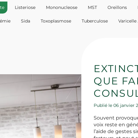
te
Listeriose
Mononucleose
MST
Oreillons
cémie
Sida
Toxoplasmose
Tuberculose
Varicelle
EXTINCT
QUE FA
CONSUL
Publié le 06 janvier
Souvent provoquée 
voix reste en gén
l’aide de gestes si