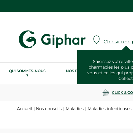
Choisir une
Saisissez votre ville
pharmacies les plus 
QUI SOMMES-NOUS
NOS ENGAGEMENTS
N
vous et celles qui pro
?
RSE
Collect
CLICK & C
Accueil
Nos conseils
Maladies
Maladies infectieuses