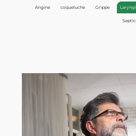
Angine
coqueluche
Grippe
Laryngi
Septi