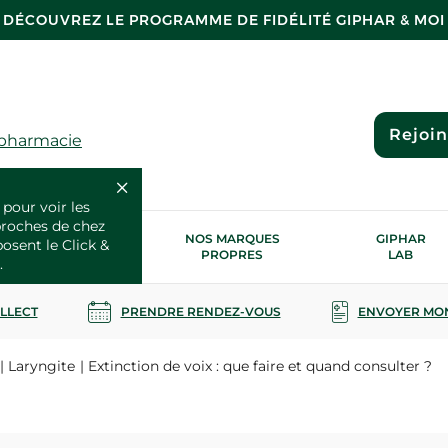
DÉCOUVREZ LE PROGRAMME DE FIDÉLITÉ GIPHAR & MOI
Rejoi
 pharmacie
 pour voir les
proches de chez
OS SERVICES
NOS MARQUES
GIPHAR
posent le Click &
SANTÉ
PROPRES
LAB
.
OLLECT
PRENDRE RENDEZ-VOUS
ENVOYER MO
Laryngite
Extinction de voix : que faire et quand consulter ?