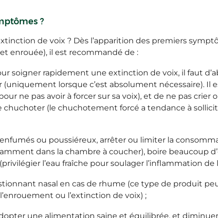
mptômes ?
xtinction de voix ? Dès l’apparition des premiers symptô
t enrouée), il est recommandé de :
our soigner rapidement une extinction de voix, il faut d
er (uniquement lorsque c’est absolument nécessaire). Il
pour ne pas avoir à forcer sur sa voix), et de ne pas crier o
e chuchoter (le chuchotement forcé a tendance à sollicit
enfumés ou poussiéreux, arrêter ou limiter la consommati
amment dans la chambre à coucher), boire beaucoup d’
rivilégier l’eau fraîche pour soulager l’inflammation de l
stionnant nasal en cas de rhume (ce type de produit peu
l’enrouement ou l’extinction de voix) ;
pter une alimentation saine et équilibrée, et diminue