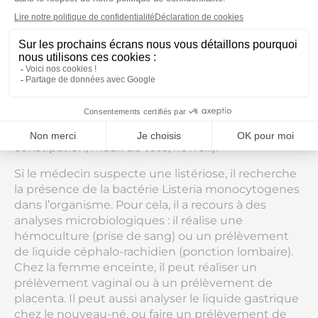
Comment réagir en cas de symptômes ?
Toute fièvre inexpliquée chez la femme enceinte
doit amener à consulter en urgence, comme
l’apparition de certains symptômes chez les
personnes âgées ou immunodéprimées, et chez
les nourrissons (vomissements, diarrhées ou
constipation, maux de tête, fièvre…).
Si le médecin suspecte une listériose, il recherche
la présence de la bactérie Listeria monocytogenes
dans l’organisme. Pour cela, il a recours à des
analyses microbiologiques : il réalise une
hémoculture (prise de sang) ou un prélèvement
de liquide céphalo-rachidien (ponction lombaire).
Chez la femme enceinte, il peut réaliser un
prélèvement vaginal ou à un prélèvement de
placenta. Il peut aussi analyser le liquide gastrique
chez le nouveau-né, ou faire un prélèvement de