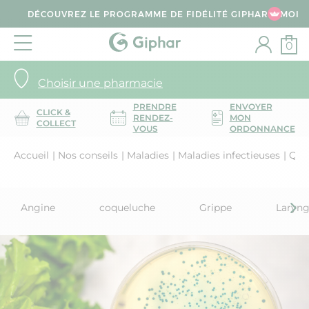
DÉCOUVREZ LE PROGRAMME DE FIDÉLITÉ GIPHAR & MOI
0
Choisir une pharmacie
PRENDRE
ENVOYER
CLICK &
RENDEZ-
MON
COLLECT
VOUS
ORDONNANCE
Accueil
Nos conseils
Maladies
Maladies infectieuses
Quel
Angine
coqueluche
Grippe
Laryng