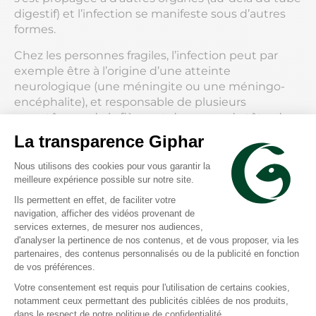
digestif) et l’infection se manifeste sous d’autres
formes.
Chez les personnes fragiles, l’infection peut par
exemple être à l’origine d’une atteinte
neurologique (une méningite ou une méningo-
encéphalite), et responsable de plusieurs
symptômes : de la fièvre et des maux de tête, des
nausées et des vomissements, et parfois des
troubles du comportement. Des symptômes
neurologiques peuvent ensuite persister. Si la
bactérie passe dans le sang, on parle de « listériose
bactériémique », avec l’apparition de fièvre ou de
frissons. Une bactériémie peut aussi engendrer
une infection des prothèses portées par certains
patients (prothèses articulaires ou vasculaires).
Même si cela reste rare, la listériose peut enfin être
à l’origine d’une pleurésie ou d’une pneumonie
(infection pulmonaire).