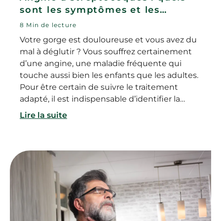
sont les symptômes et les
traitements
8 Min de lecture
Votre gorge est douloureuse et vous avez du
mal à déglutir ? Vous souffrez certainement
d’une angine, une maladie fréquente qui
touche aussi bien les enfants que les adultes.
Pour être certain de suivre le traitement
adapté, il est indispensable d’identifier la
cause de cette maladie. En effet, si l’angine
Lire la suite
est le plus souvent virale, elle peut également
être provoquée par une infection
bactérienne. On parle alors d’angine
streptococcique.