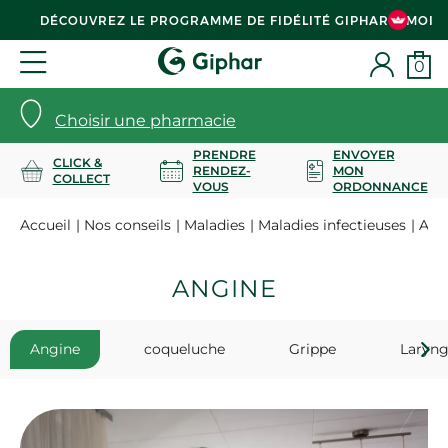
DÉCOUVREZ LE PROGRAMME DE FIDÉLITÉ GIPHAR & MOI
0
Choisir une pharmacie
PRENDRE
ENVOYER
CLICK &
RENDEZ-
MON
COLLECT
VOUS
ORDONNANCE
Accueil
Nos conseils
Maladies
Maladies infectieuses
Ang
ANGINE
Angine
coqueluche
Grippe
Laryng