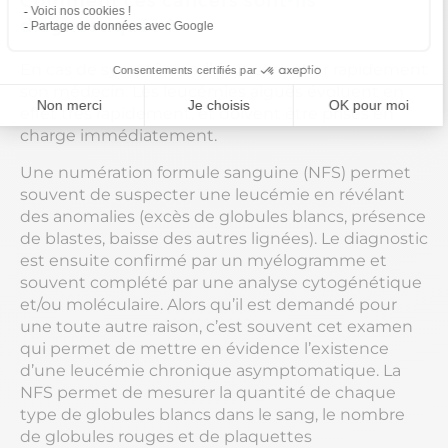
Comment ces cancers sont-ils
diagnostiqués ?
En cas de symptômes, il faut consulter rapidement
son médecin. Les leucémies aiguës évoluent en
effet très rapidement, et doivent être prises en
charge immédiatement.
Une numération formule sanguine (NFS) permet
souvent de suspecter une leucémie en révélant
des anomalies (excès de globules blancs, présence
de blastes, baisse des autres lignées). Le diagnostic
est ensuite confirmé par un myélogramme et
souvent complété par une analyse cytogénétique
et/ou moléculaire. Alors qu’il est demandé pour
une toute autre raison, c’est souvent cet examen
qui permet de mettre en évidence l’existence
d’une leucémie chronique asymptomatique. La
NFS permet de mesurer la quantité de chaque
type de globules blancs dans le sang, le nombre
de globules rouges et de plaquettes