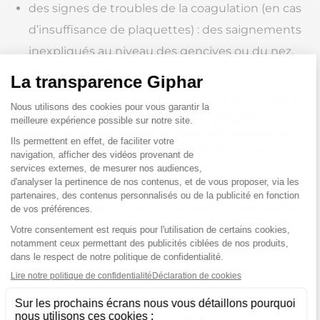
des signes de troubles de la coagulation (en cas
d’insuffisance de plaquettes) : des saignements
inexpliqués au niveau des gencives ou du nez,
des ecchymoses…
La leucémie lymphoïde chronique peut aussi être
responsable d’un gonflement des ganglions
lymphatiques (au niveau du cou, des aisselles ou
de l’aine), ou de la rate (avec un abdomen qui
semble lourd ou ballonné).
Si les cellules leucémiques se propagent à certains
organes, d’autres symptômes peuvent apparaître :
maux de tête et vomissements, AVC, troubles de
la vision ou de l’équilibre, douleurs au niveau des
os et des articulations, douleurs abdominales…