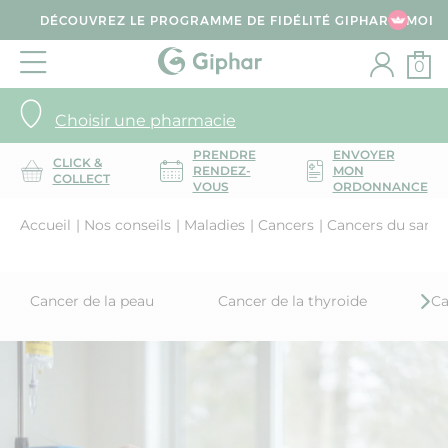
DÉCOUVREZ LE PROGRAMME DE FIDÉLITÉ GIPHAR & MOI
0
Choisir une pharmacie
PRENDRE
ENVOYER
CLICK &
RENDEZ-
MON
COLLECT
VOUS
ORDONNANCE
Accueil
Nos conseils
Maladies
Cancers
Cancers du sang
Cancer de la peau
Cancer de la thyroide
Ca