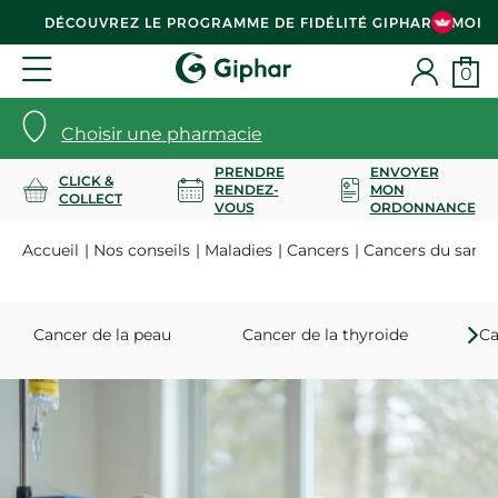
DÉCOUVREZ LE PROGRAMME DE FIDÉLITÉ GIPHAR & MOI
0
Choisir une pharmacie
PRENDRE
ENVOYER
CLICK &
RENDEZ-
MON
COLLECT
VOUS
ORDONNANCE
Accueil
Nos conseils
Maladies
Cancers
Cancers du sang
Cancer de la peau
Cancer de la thyroide
Ca