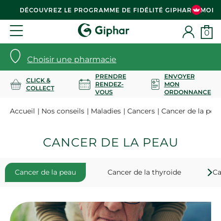
DÉCOUVREZ LE PROGRAMME DE FIDÉLITÉ GIPHAR & MOI
0
Choisir une pharmacie
PRENDRE
ENVOYER
CLICK &
RENDEZ-
MON
COLLECT
VOUS
ORDONNANCE
Accueil
Nos conseils
Maladies
Cancers
Cancer de la pea
CANCER DE LA PEAU
Cancer de la peau
Cancer de la thyroide
Ca