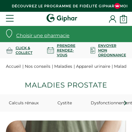
DÉCOUVREZ LE PROGRAMME DE FIDÉLITÉ GIPHAR & MOI
0
Choisir une pharmacie
PRENDRE
ENVOYER
CLICK &
RENDEZ-
MON
COLLECT
VOUS
ORDONNANCE
Accueil
Nos conseils
Maladies
Appareil urinaire
Maladies
MALADIES PROSTATE
Calculs rénaux
Cystite
Dysfonctionnement 