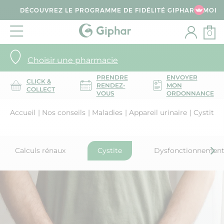
DÉCOUVREZ LE PROGRAMME DE FIDÉLITÉ GIPHAR & MOI
0
Choisir une pharmacie
PRENDRE
ENVOYER
CLICK &
RENDEZ-
MON
COLLECT
VOUS
ORDONNANCE
Accueil
Nos conseils
Maladies
Appareil urinaire
Cystite
Calculs rénaux
Cystite
Dysfonctionnement 